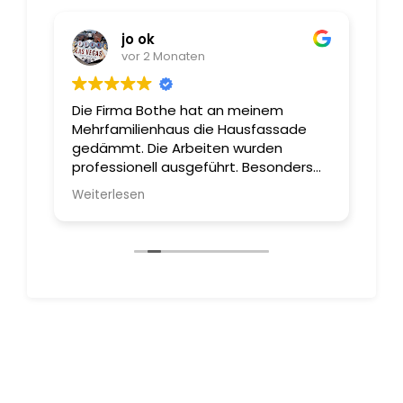
jo ok
vor 2 Monaten
Die Firma Bothe hat an meinem
Se
Mehrfamilienhaus die Hausfassade
Me
es
gedämmt. Die Arbeiten wurden
To
professionell ausgeführt. Besonders
g
war die ausgezeichnete Leistung des
Weiterlesen
r
bauleitenden Mitarbeiter Christian
Lessmann. Fachlich sehr kompetent
nd
und gleichermaßen freundlich.
Nochmals einen herzlichen Dank an
dieser Stelle. Jörg Klockgether