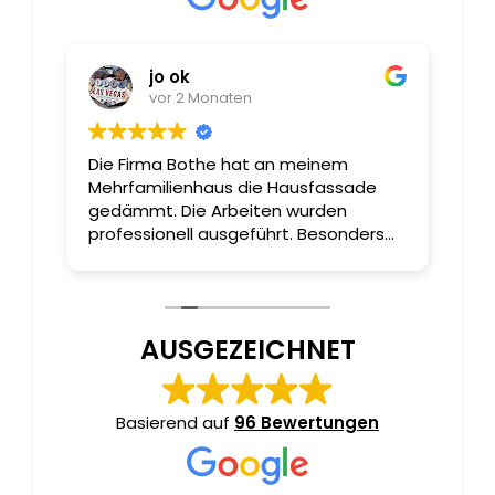
jo ok
vor 2 Monaten
Die Firma Bothe hat an meinem
Se
Mehrfamilienhaus die Hausfassade
Me
es
gedämmt. Die Arbeiten wurden
To
professionell ausgeführt. Besonders
g
war die ausgezeichnete Leistung des
r
bauleitenden Mitarbeiter Christian
Lessmann. Fachlich sehr kompetent
nd
und gleichermaßen freundlich.
AUSGEZEICHNET
Nochmals einen herzlichen Dank an
dieser Stelle. Jörg Klockgether
Basierend auf
96 Bewertungen