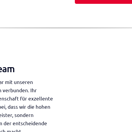
team
ar mit unseren
n verbunden. Ihr
enschaft für exzellente
i, dass wir die hohen
eister, sondern
eam der entscheidende
ich macht.