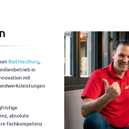
n
Raum
Bad Harzburg
,
amilienbetrieb in
Innovation mit
Handwerksleistungen
fristige
enz, absolute
sere Fachkompetenz