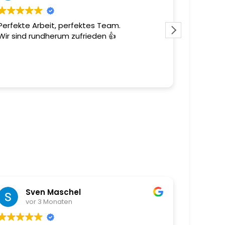
Perfekte Arbeit, perfektes Team.
Ein toll
Wir sind rundherum zufrieden 👍
Team mit 
Sven Maschel
R
vor 3 Monaten
v