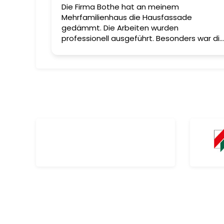
nierung
Die Firma Bothe hat an meinem
ind
Mehrfamilienhaus die Hausfassade
gedämmt. Die Arbeiten wurden
g und
professionell ausgeführt. Besonders war di
eben und
ausgezeichnete Leistung des bauleitenden
ösungen
Mitarbeiter Christian Lessmann. Fachlich
 Arbeit.
sehr kompetent und gleichermaßen
freundlich. Nochmals einen herzlichen Dank
an dieser Stelle. Jörg Klockgether