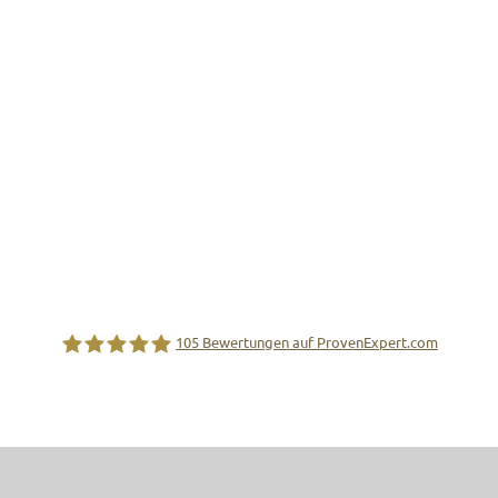
er Bothe
Über uns
bhuhnweg 5–7
08 Braunschweig
Leistungen
31) 1231514-0
Warum wir
unschweig@maler-bothe.de
Karriere
.maler-bothe.de
Kontakt
105
Bewertungen auf ProvenExpert.com
rbetrieb GmbH • powered by
AGP MEDIA
•
Datenschutz
•
Impressum
Rainer Bothe Malerbetrieb GmbH