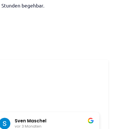
r Stunden begehbar.
Sven Maschel
R
vor 3 Monaten
v