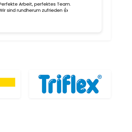
Perfekte Arbeit, perfektes Team.
Ein toll
Wir sind rundherum zufrieden 👍
Team mit 