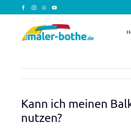
Zum
Facebook
Instagram
WhatsApp
YouTube
Inhalt
springen
H
Kann ich meinen Bal
nutzen?