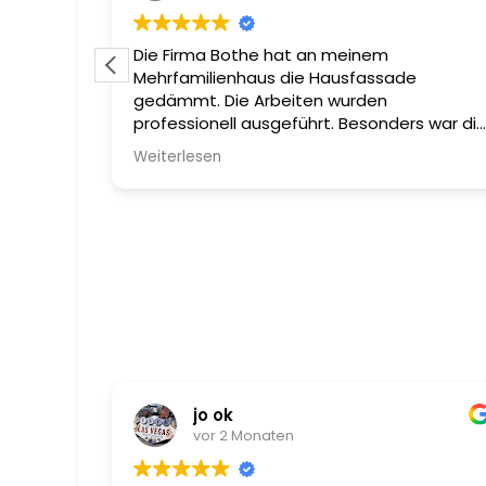
nierung
Die Firma Bothe hat an meinem
ind
Mehrfamilienhaus die Hausfassade
gedämmt. Die Arbeiten wurden
g und
professionell ausgeführt. Besonders war di
eben und
ausgezeichnete Leistung des bauleitenden
Weiterlesen
ösungen
Mitarbeiter Christian Lessmann. Fachlich
 Arbeit.
sehr kompetent und gleichermaßen
freundlich. Nochmals einen herzlichen Dank
an dieser Stelle. Jörg Klockgether
jo ok
vor 2 Monaten