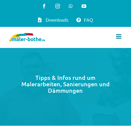
Zum
Facebook
Instagram
WhatsApp
YouTube
Inhalt
Downloads
FAQ
springen
Tipps & Infos rund um
Malerarbeiten, Sanierungen und
Dämmungen