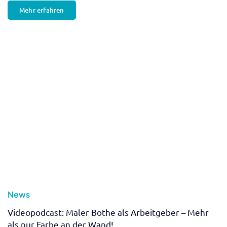
News
Perfekte Bodenbeschichtungen für dein Zuhause
von Maler Bothe: Tipps, Vorteile und Inspirationen
Ein gepflegter und ästhetischer Boden ist die Grundlage
für ein gemütliches Zuhause...
Mehr erfahren