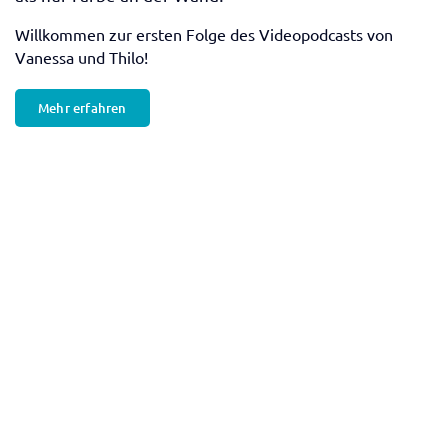
News
Podcast #einmalerleuchtetundzurück mit Maler
Bothe-Geschäftsführer Thilo Bothe
Die 17. Folge des Podcast #einmalerleuchtetundzurück
mit Thilo Bothe...
Mehr erfahren
Balkonsanierung
/
News