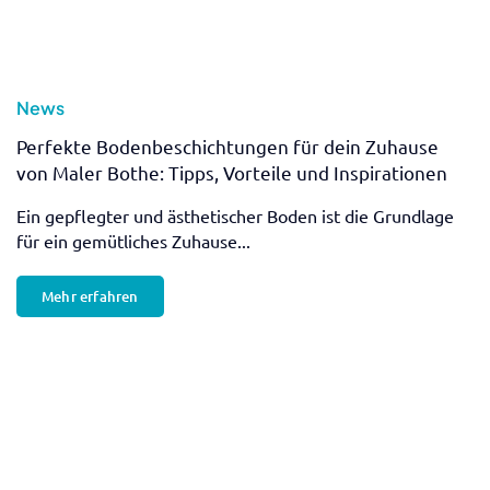
Balkonsanierung: So bringst du deinen Balkon auf
Vordermann – mit uns, dem Maler Bothe Team!
Eine Balkonsanierung ist eine lohnende Investition, die
nicht nur die Sicherheit...
Mehr erfahren
News
Unsere Arbeit im The Hearts Hotel
Die warmen Sommermonate verlocken dazu, einige