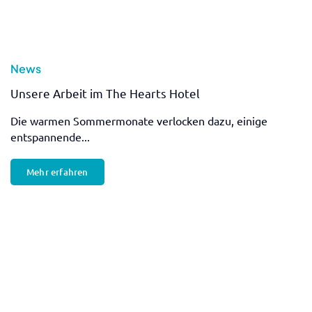
News
Fassadensanierung in Bad Harzburg, Braunschweig &
Umgebung
Im Ruhrgebiet würde man sie als echten „Malocher“
bezeichnen...
Mehr erfahren