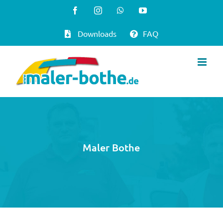
Zum
Facebook
Instagram
WhatsApp
YouTube
Inhalt
Downloads
FAQ
springen
Maler Bothe